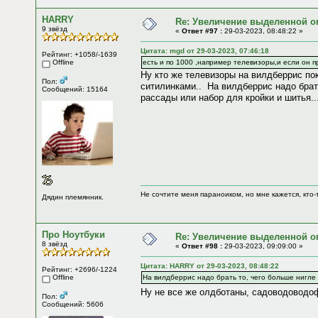
HARRY
Re: Увеличение выделенной о
9 звёзд
«
Ответ #97 :
29-03-2023, 08:48:22 »
Цитата: mgd от 29-03-2023, 07:46:18
Рейтинг: +1058/-1639
Offline
есть и по 1000 ,например телевизоры,и если он 
Ну кто же телевизоры на вилдберрис пок
Пол:
ситилинками.. На вилдберрис надо брать
Сообщений: 15164
рассады или набор для кройки и шитья..
Не сочтите меня параноиком, но мне кажется, кто-т
Дядин племянник.
Про Ноутбуки
Re: Увеличение выделенной о
8 звёзд
«
Ответ #98 :
29-03-2023, 09:09:00 »
Цитата: HARRY от 29-03-2023, 08:48:22
Рейтинг: +2696/-1224
Offline
На вилдберрис надо брать то, чего больше нигле н
Ну не все же олдботаны, садоводовод
Пол:
Сообщений: 5606