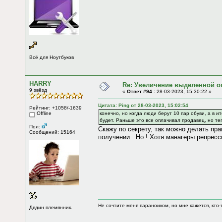
Всё для Ноутбуков
HARRY
Re: Увеличение выделенной о
9 звёзд
«
Ответ #94 :
28-03-2023, 15:30:22 »
Цитата: Ping от 28-03-2023, 15:02:54
Рейтинг: +1058/-1639
Offline
конечно, но когда люди берут 10 пар обуви, а в и
будет. Раньше это все оплачивал продавец, но теп
Пол:
Скажу по секрету, так можно делать пра
Сообщений: 15164
получении.. Но ! Хотя манагеры репресс
Не сочтите меня параноиком, но мне кажется, кто-т
Дядин племянник.