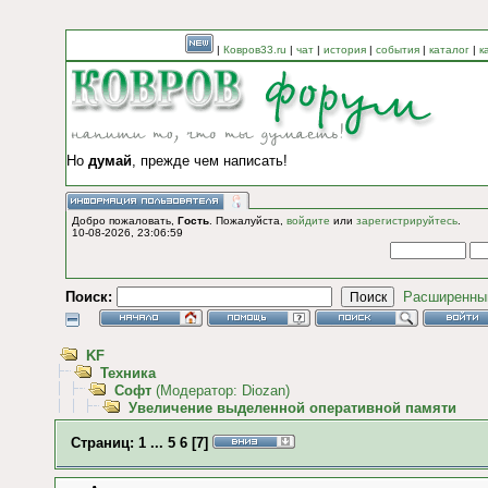
|
Ковров33.ru
|
чат
|
история
|
события
|
каталог
|
к
Но
думай
, прежде чем написать!
Добро пожаловать,
Гость
. Пожалуйста,
войдите
или
зарегистрируйтесь
.
10-08-2026, 23:06:59
Поиск:
Расширенны
KF
Техника
Софт
(Модератор:
Diozan
)
Увеличение выделенной оперативной памяти
Страниц:
1
...
5
6
[
7
]