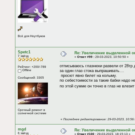
Всё для Ноутбуков
Spetc1
Re: Увеличение выделенной о
7 звёзд
«
Ответ #99 :
29-03-2023, 10:50:50 »
отписываюсь глазнюки развели от 28тр д
Рейтинг: +200/-789
Offline
за один глаз стока выпрашивать....
просют явно билет на колыму.
Сообщений: 3305
по себестоимости за такие бабки надо н
по этой сумме он точно в глаз не влези
Срочный ремонт в
солнечной системе
«
Последнее редактирование: 29-03-2023, 10:56:
mgd
Re: Увеличение выделенной о
6 звёзд
«
Ответ #100 :
29-03-2023, 18:15:13 »