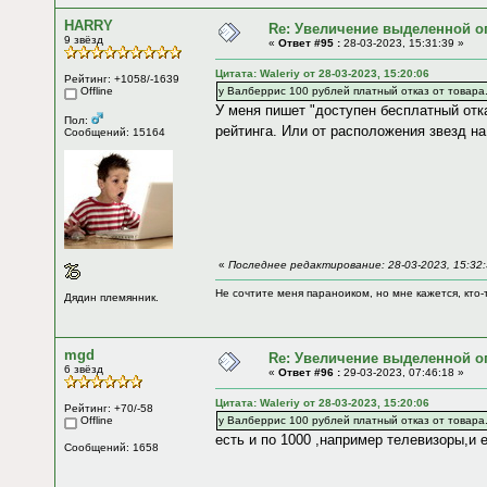
HARRY
Re: Увеличение выделенной о
9 звёзд
«
Ответ #95 :
28-03-2023, 15:31:39 »
Цитата: Waleriy от 28-03-2023, 15:20:06
Рейтинг: +1058/-1639
Offline
у Валберрис 100 рублей платный отказ от товара
У меня пишет "доступен бесплатный отка
Пол:
рейтинга. Или от расположения звезд на
Сообщений: 15164
«
Последнее редактирование: 28-03-2023, 15:32
Не сочтите меня параноиком, но мне кажется, кто-т
Дядин племянник.
mgd
Re: Увеличение выделенной о
6 звёзд
«
Ответ #96 :
29-03-2023, 07:46:18 »
Цитата: Waleriy от 28-03-2023, 15:20:06
Рейтинг: +70/-58
Offline
у Валберрис 100 рублей платный отказ от товара
есть и по 1000 ,например телевизоры,и 
Сообщений: 1658