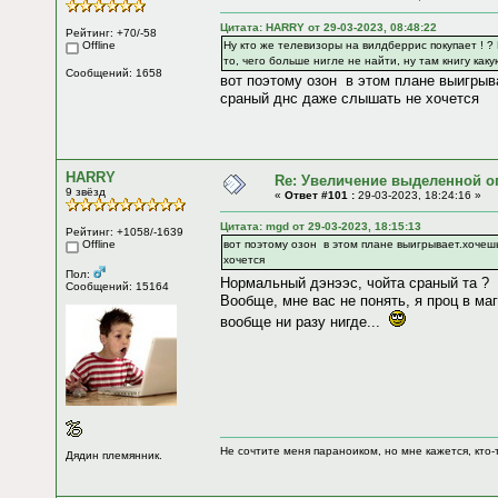
Цитата: HARRY от 29-03-2023, 08:48:22
Рейтинг: +70/-58
Offline
Ну кто же телевизоры на вилдберрис покупает ! ?
то, чего больше нигле не найти, ну там книгу как
Сообщений: 1658
вот поэтому озон в этом плане выигрыва
сраный днс даже слышать не хочется
HARRY
Re: Увеличение выделенной о
9 звёзд
«
Ответ #101 :
29-03-2023, 18:24:16 »
Цитата: mgd от 29-03-2023, 18:15:13
Рейтинг: +1058/-1639
Offline
вот поэтому озон в этом плане выигрывает.хочешь
хочется
Пол:
Нормальный дэнээс, чойта сраный та ?
Сообщений: 15164
Вообще, мне вас не понять, я проц в маг
вообще ни разу нигде...
Не сочтите меня параноиком, но мне кажется, кто-т
Дядин племянник.