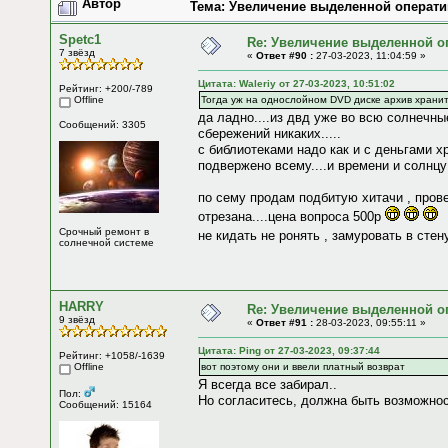
Автор
Тема: Увеличение выделенной операти
Spetc1
Re: Увеличение выделенной о
7 звёзд
«
Ответ #90 :
27-03-2023, 11:04:59 »
Цитата: Waleriy от 27-03-2023, 10:51:02
Рейтинг: +200/-789
Offline
Тогда уж на однослойном DVD диске архив хранит
да ладно....из двд уже во всю солнечные
Сообщений: 3305
сбережений никаких.....
с библиотеками надо как и с деньгами хр
подвержено всему....и времени и солнцу
по сему продам подбитую хитачи , прове
отрезана....цена вопроса 500р
Срочный ремонт в
не кидать не ронять , замуровать в сте
солнечной системе
HARRY
Re: Увеличение выделенной о
9 звёзд
«
Ответ #91 :
28-03-2023, 09:55:11 »
Цитата: Ping от 27-03-2023, 09:37:44
Рейтинг: +1058/-1639
Offline
вот поэтому они и ввели платный возврат
Я всегда все забирал..
Пол:
Но согласитесь, должна быть возможност
Сообщений: 15164