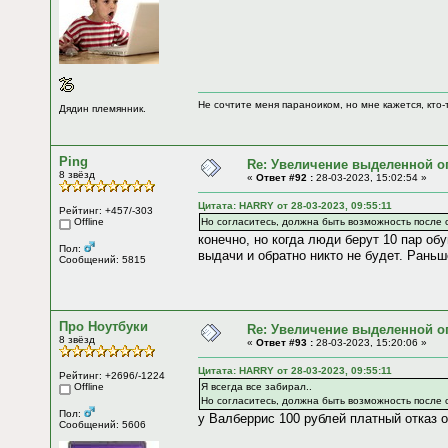
Не сочтите меня параноиком, но мне кажется, кто-т
Дядин племянник.
Ping
Re: Увеличение выделенной о
8 звёзд
«
Ответ #92 :
28-03-2023, 15:02:54 »
Цитата: HARRY от 28-03-2023, 09:55:11
Рейтинг: +457/-303
Offline
Но согласитесь, должна быть возможность после о
конечно, но когда люди берут 10 пар обу
Пол:
выдачи и обратно никто не будет. Раньш
Сообщений: 5815
Про Ноутбуки
Re: Увеличение выделенной о
8 звёзд
«
Ответ #93 :
28-03-2023, 15:20:06 »
Цитата: HARRY от 28-03-2023, 09:55:11
Рейтинг: +2696/-1224
Offline
Я всегда все забирал..
Но согласитесь, должна быть возможность после о
Пол:
у Валберрис 100 рублей платный отказ о
Сообщений: 5606