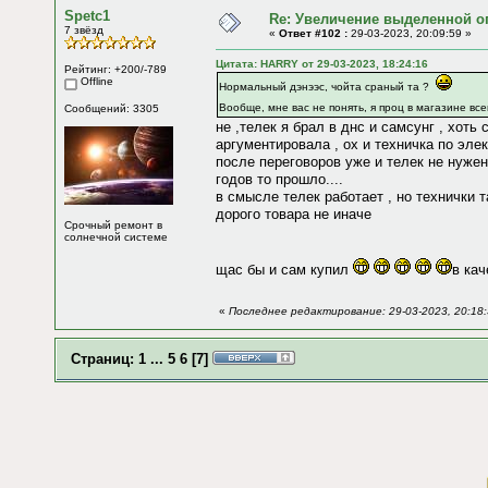
Spetc1
Re: Увеличение выделенной о
7 звёзд
«
Ответ #102 :
29-03-2023, 20:09:59 »
Цитата: HARRY от 29-03-2023, 18:24:16
Рейтинг: +200/-789
Offline
Нормальный дэнээс, чойта сраный та ?
Вообще, мне вас не понять, я проц в магазине все
Сообщений: 3305
не ,телек я брал в днс и самсунг , хоть
аргументировала , ох и техничка по эле
после переговоров уже и телек не нужен 
годов то прошло....
в смысле телек работает , но технички 
дорого товара не иначе
Срочный ремонт в
солнечной системе
щас бы и сам купил
в кач
«
Последнее редактирование: 29-03-2023, 20:18:
Страниц:
1
...
5
6
[
7
]