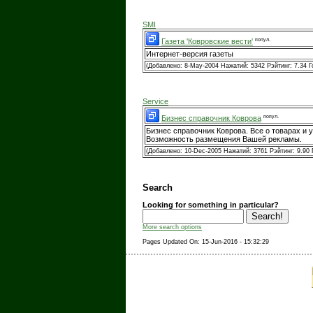
SMI
попул.
Газета 'Ковровские вести'
Интернет-версия газеты
(Добавлено: 8-May-2004 Нажатий: 5342 Рэйтинг: 7.34 Г
Service
попул.
Бизнес справочник Коврова
Бизнес справочник Коврова. Все о товарах и 
Возможность размещения Вашей рекламы.
(Добавлено: 10-Dec-2005 Нажатий: 3761 Рэйтинг: 9.90 
Search
Looking for something in particular?
More search options
Pages Updated On: 15-Jun-2016 - 15:32:29