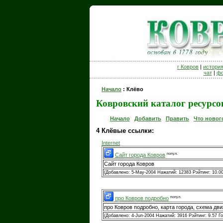
г Ковров
|
истори
чат
|
ф
Начало
: Клёво
Ковровский каталог ресурсов
|
Начало
|
Добавить
|
Править
|
Что новог
4 Клёвые ссылки:
Internet
попул.
Сайт города Ковров
Сайт города Ковров
(Добавлено: 5-May-2004 Нажатий: 12383 Рэйтинг: 10.00
попул.
про Ковров подробно
про Ковров подробно, карта города, схема дв
(Добавлено: 4-Jun-2004 Нажатий: 3916 Рэйтинг: 9.57 Го