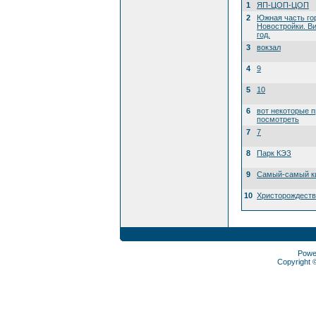
1
ЯП-ЦОП-ЦОП
2
Южная часть го
Новостройки. Ви
год.
3
вокзал
4
9
5
10
6
вот некоторые 
посмотреть
7
7
8
Парк КЭЗ
9
Самый-самый ки
10
Христорождеств
Powe
Copyright