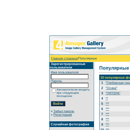
Главная страница
/Популярные
Зарегистрированные
пользователи
Популярные
Имя пользователя:
10 популярных фо
Пароль:
1
"Глебовская гор
2
"Осака"
Автоматически входить
при следующем
3
"ПЯТЁРА"
посещении
4
**
5
***
6
***
»
Забыл пароль
7
***
»
Регистрация
8
***
Случайная фотография
9
***
10
***