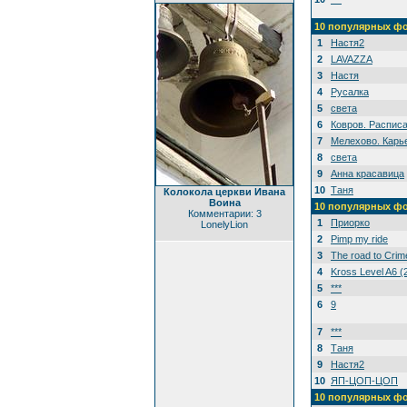
10 популярных ф
1
Настя2
2
LAVAZZA
3
Настя
4
Русалка
5
света
6
Ковров. Распис
7
Мелехово. Карь
8
света
9
Анна красавица
10
Таня
Колокола церкви Ивана
Воина
10 популярных ф
Комментарии: 3
1
Приорко
LonelyLion
2
Pimp my ride
3
The road to Crim
4
Kross Level A6 (
5
***
6
9
7
***
8
Таня
9
Настя2
10
ЯП-ЦОП-ЦОП
10 популярных ф