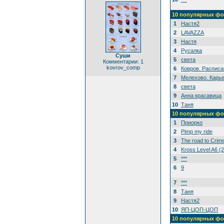
10 популярных фо
1
Настя2
2
LAVAZZA
3
Настя
4
Русалка
Суши
5
света
Комментарии: 1
kovrov_comp
6
Ковров. Расписа
7
Мелехово. Карье
8
света
9
Анна красавица
10
Таня
10 популярных фо
1
Приорко
2
Pimp my ride
3
The road to Crim
4
Kross Level A6 (
5
***
6
9
7
***
8
Таня
9
Настя2
10
ЯП-ЦОП-ЦОП
10 популярных фо