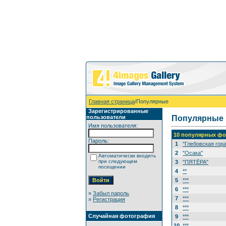
Главная страница
/Популярные
Зарегистрированные
пользователи
Популярные
Имя пользователя:
10 популярных фо
Пароль:
1
"Глебовская гора
2
"Осака"
Автоматически входить
при следующем
3
"ПЯТЁРА"
посещении
4
**
5
***
6
***
»
Забыл пароль
7
***
»
Регистрация
8
***
Случайная фотография
9
***
10
***