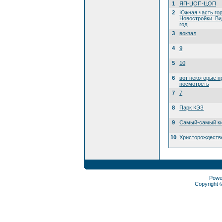
1
ЯП-ЦОП-ЦОП
2
Южная часть го
Новостройки. Ви
год.
3
вокзал
4
9
5
10
6
вот некоторые п
посмотреть
7
7
8
Парк КЭЗ
9
Самый-самый ки
10
Христорождеств
Powe
Copyright