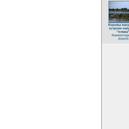
Коровы пасу
острове нап
"пляжа"
Комментари
ArtemS