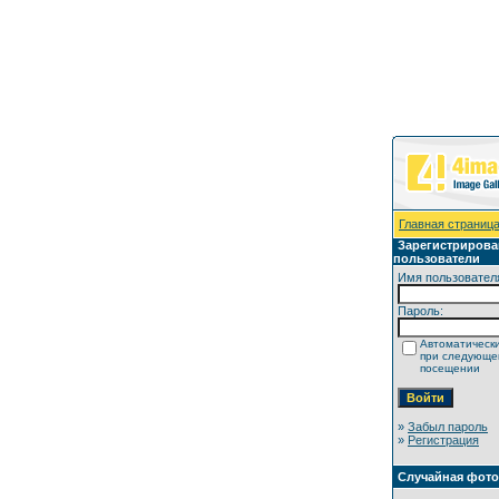
Главная страниц
Зарегистриров
пользователи
Имя пользовател
Пароль:
Автоматически
при следующ
посещении
»
Забыл пароль
»
Регистрация
Случайная фот