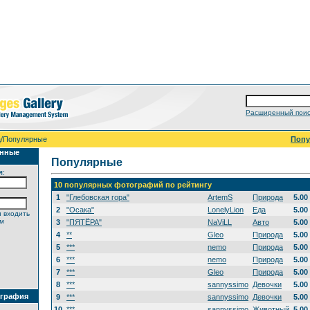
Расширенный поис
а
/Популярные
Поп
анные
Популярные
я:
10 популярных фотографий по рейтингу
1
"Глебовская гора"
ArtemS
Природа
5.00
2
"Осака"
LonelyLion
Еда
5.00
 входить
ем
3
"ПЯТЁРА"
NaViLL
Авто
5.00
4
**
Gleo
Природа
5.00
5
***
nemo
Природа
5.00
6
***
nemo
Природа
5.00
7
***
Gleo
Природа
5.00
8
***
sannyssimo
Девочки
5.00
ография
9
***
sannyssimo
Девочки
5.00
10
***
sannyssimo
Животный
5.00