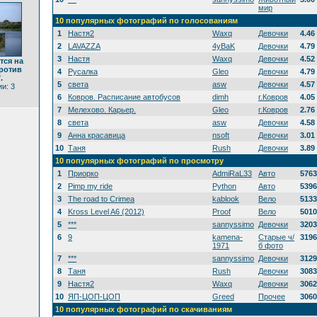
мир
10 популярных фотографий по голосованиям
1
Настя2
Waxq
Девочки
4.46
2
LAVAZZA
4yBaK
Девочки
4.79
3
Настя
Waxq
Девочки
4.52
тся на
ротив
4
Русалка
Gleo
Девочки
4.79
.
5
света
asw
Девочки
4.57
и: 3
6
Ковров. Расписание автобусов
dimh
г.Ковров
4.05
7
Мелехово. Карьер.
Gleo
г.Ковров
2.76
8
света
asw
Девочки
4.58
9
Анна красавица
nsoft
Девочки
3.01
10
Таня
Rush
Девочки
3.89
10 популярных фотографий по просмотру
1
Приорко
AdmiRaL33
Авто
5763
2
Pimp my ride
Python
Авто
5396
3
The road to Crimea
kablook
Вело
5133
4
Kross Level A6 (2012)
Proof
Вело
5010
5
***
sannyssimo
Девочки
3203
6
9
kamena-
Старые ч/
3196
1971
б фото
7
***
sannyssimo
Девочки
3129
8
Таня
Rush
Девочки
3083
9
Настя2
Waxq
Девочки
3062
10
ЯП-ЦОП-ЦОП
Greed
Прочее
3060
10 популярных фотографий по скачиваниям