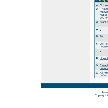
10 попул
1
ЯП-Ц
2
Южная
города
Новост
вертол
3
вокзал
4
9
5
10
6
вот не
побли
7
7
8
Парк 
9
Самый
Ковро
10
Христ
собор
Powe
Copyright