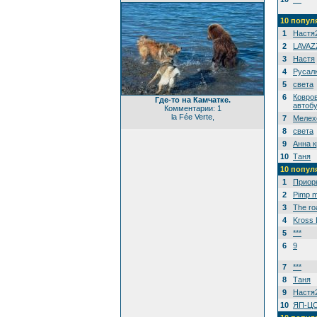
10 попул
1
Настя
2
LAVAZ
3
Настя
4
Русал
5
света
6
Ковро
Где-то на Камчатке.
автоб
Комментарии: 1
la Fée Verte,
7
Мелехо
8
света
9
Анна 
10
Таня
10 попул
1
Приор
2
Pimp m
3
The ro
4
Kross 
5
***
6
9
7
***
8
Таня
9
Настя
10
ЯП-Ц