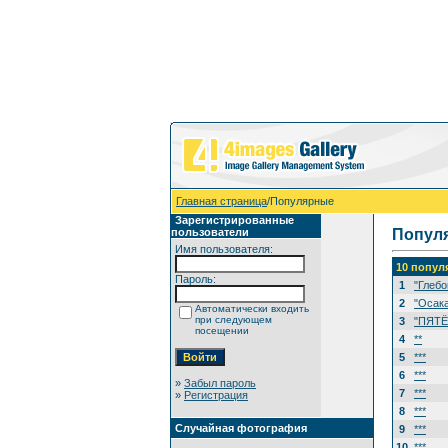
Главная страница
/Популярные
Зарегистрированные
пользователи
Попул
Имя пользователя:
10 попул
Пароль:
1
"Глебо
2
"Осак
Автоматически входить
при следующем
3
"ПЯТЁ
посещении
4
**
5
***
6
***
»
Забыл пароль
7
***
»
Регистрация
8
***
Случайная фотография
9
***
10
***