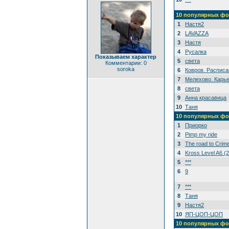
10 популярных фо
1
Настя2
2
LAVAZZA
3
Настя
4
Русалка
Показываем характер
5
света
Комментарии: 0
soroka
6
Ковров. Расписа
7
Мелехово. Карье
8
света
9
Анна красавица
10
Таня
10 популярных фо
1
Приорко
2
Pimp my ride
3
The road to Crim
4
Kross Level A6 (
5
***
6
9
7
***
8
Таня
9
Настя2
10
ЯП-ЦОП-ЦОП
10 популярных фо