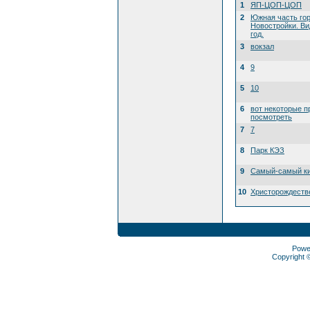
1
ЯП-ЦОП-ЦОП
2
Южная часть го
Новостройки. Ви
год.
3
вокзал
4
9
5
10
6
вот некоторые п
посмотреть
7
7
8
Парк КЭЗ
9
Самый-самый ки
10
Христорождеств
Powe
Copyright