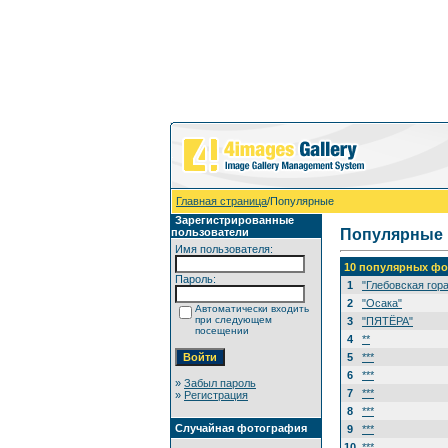
Главная страница
/Популярные
Зарегистрированные
пользователи
Популярные
Имя пользователя:
10 популярных фо
Пароль:
1
"Глебовская гора
2
"Осака"
Автоматически входить
при следующем
3
"ПЯТЁРА"
посещении
4
**
5
***
6
***
»
Забыл пароль
7
***
»
Регистрация
8
***
Случайная фотография
9
***
10
***