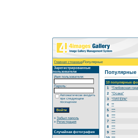
Главная страница
/Популярные
Зарегистрированные
пользователи
Популярные
Имя пользователя:
10 популярных фо
Пароль:
1
"Глебовская гора
2
"Осака"
Автоматически входить
при следующем
3
"ПЯТЁРА"
посещении
4
**
5
***
6
***
»
Забыл пароль
7
***
»
Регистрация
8
***
Случайная фотография
9
***
10
***