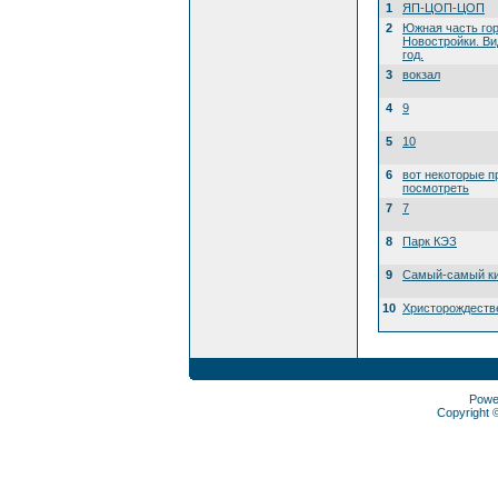
1
ЯП-ЦОП-ЦОП
2
Южная часть го
Новостройки. Ви
год.
3
вокзал
4
9
5
10
6
вот некоторые п
посмотреть
7
7
8
Парк КЭЗ
9
Самый-самый ки
10
Христорождеств
Powe
Copyright