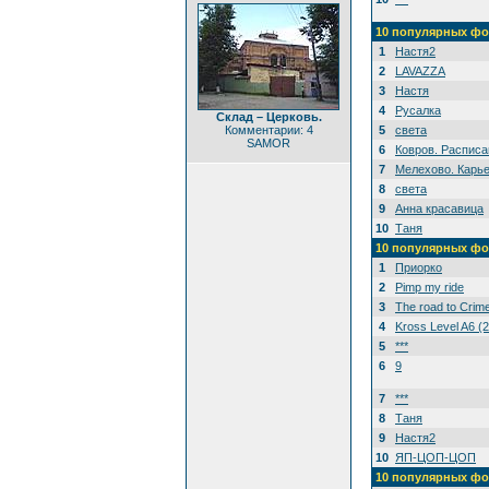
10 популярных фо
1
Настя2
2
LAVAZZA
3
Настя
4
Русалка
Склад – Церковь.
Комментарии: 4
5
света
SAMOR
6
Ковров. Расписа
7
Мелехово. Карье
8
света
9
Анна красавица
10
Таня
10 популярных фо
1
Приорко
2
Pimp my ride
3
The road to Crim
4
Kross Level A6 (
5
***
6
9
7
***
8
Таня
9
Настя2
10
ЯП-ЦОП-ЦОП
10 популярных фо