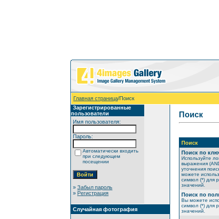
Главная страница
/Поиск
Зарегистрированные
пользователи
Поиск
Имя пользователя:
Пароль:
Поиск
Автоматически входить
Поиск по клю
при следующем
Используйте ло
посещении
выражения (AND
уточнения поис
можете исполь
символ (*) для 
значений.
»
Забыл пароль
»
Регистрация
Поиск по пол
Вы можете исп
символ (*) для 
Случайная фотография
значений.