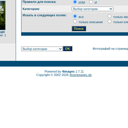
Правило для поиска:
ИЛИ
И
Категория:
Искать в следующих полях:
все
только им
только описание
только кл
ждя
и: 1
Фотографий на страниц
Powered by
4images
1.7.11
Copyright © 2002-2026
4homepages.de