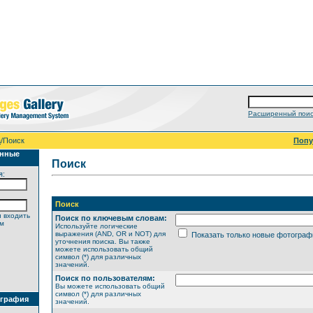
Расширенный поис
а
/Поиск
Поп
анные
Поиск
я:
Поиск
 входить
Поиск по ключевым словам:
ем
Используйте логические
выражения (AND, OR и NOT) для
Показать только новые фотограф
уточнения поиска. Вы также
можете использовать общий
символ (*) для различных
значений.
Поиск по пользователям:
Вы можете использовать общий
символ (*) для различных
ография
значений.