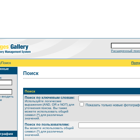
Расширенный поис
а
/Поиск
Поп
анные
Поиск
я:
Поиск
 входить
Поиск по ключевым словам:
ем
Используйте логические
выражения (AND, OR и NOT) для
Показать только новые фотограф
уточнения поиска. Вы также
можете использовать общий
символ (*) для различных
значений.
Поиск по пользователям:
Вы можете использовать общий
символ (*) для различных
ография
значений.