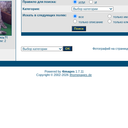
Правило для поиска:
ИЛИ
И
Категория:
Искать в следующих полях:
все
только им
только описание
только кл
ись?!
и: 2
Фотографий на страниц
Powered by
4images
1.7.11
Copyright © 2002-2026
4homepages.de