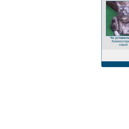
Чо уставил
Комментари
roland