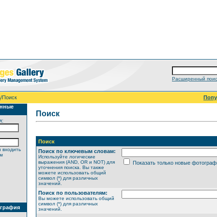
Расширенный поис
а
/Поиск
Поп
анные
Поиск
я:
Поиск
 входить
Поиск по ключевым словам:
ем
Используйте логические
выражения (AND, OR и NOT) для
Показать только новые фотограф
уточнения поиска. Вы также
можете использовать общий
символ (*) для различных
значений.
Поиск по пользователям:
Вы можете использовать общий
символ (*) для различных
ография
значений.