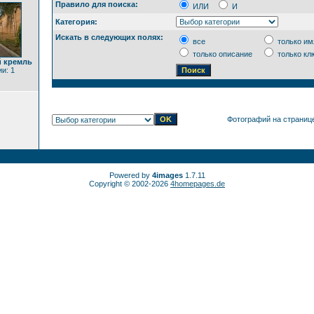
Правило для поиска:
ИЛИ
И
Категория:
Искать в следующих полях:
все
только им
только описание
только кл
 кремль
и: 1
Фотографий на страниц
Powered by
4images
1.7.11
Copyright © 2002-2026
4homepages.de