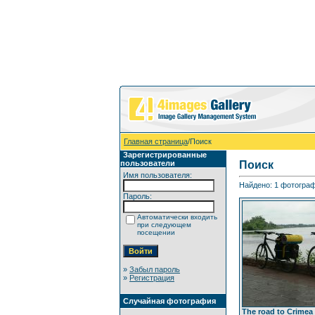
Главная страница
/Поиск
Зарегистрированные
пользователи
Поиск
Имя пользователя:
Найдено: 1 фотографи
Пароль:
Автоматически входить
при следующем
посещении
»
Забыл пароль
»
Регистрация
Случайная фотография
The road to Crimea