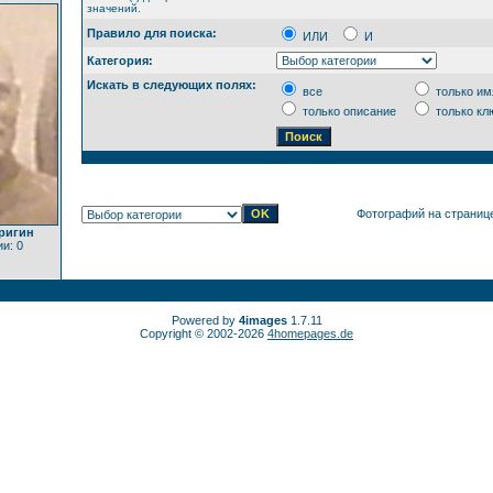
значений.
Правило для поиска:
ИЛИ
И
Категория:
Искать в следующих полях:
все
только им
только описание
только кл
Фотографий на страниц
ригин
и: 0
Powered by
4images
1.7.11
Copyright © 2002-2026
4homepages.de