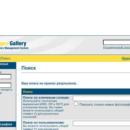
Расширенный поис
а
/Поиск
Поп
анные
Поиск
я:
Ваш поиск не принес результатов.
 входить
Поиск
ем
Поиск по ключевым словам:
Используйте логические
выражения (AND, OR и NOT) для
Показать только новые фотограф
уточнения поиска. Вы также
можете использовать общий
символ (*) для различных
значений.
Поиск по пользователям:
ография
Вы можете использовать общий
символ (*) для различных