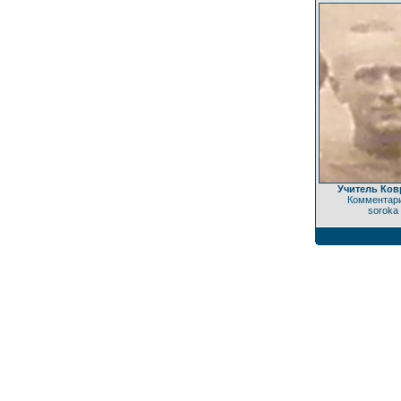
Учитель Ков
Комментари
soroka