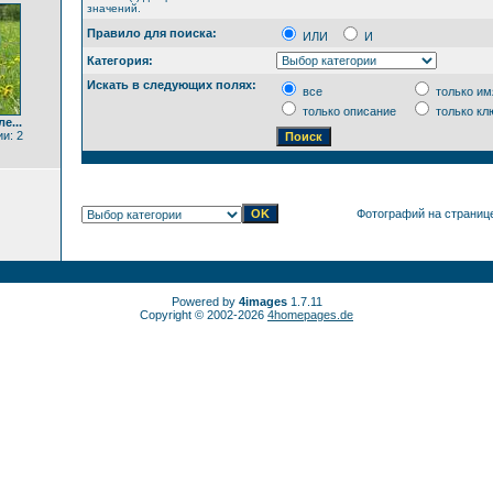
значений.
Правило для поиска:
ИЛИ
И
Категория:
Искать в следующих полях:
все
только им
только описание
только кл
е...
и: 2
Фотографий на страниц
Powered by
4images
1.7.11
Copyright © 2002-2026
4homepages.de