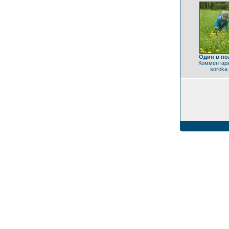
Один в пол
Комментари
soroka