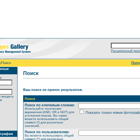
Расширенный поис
а
/Поиск
Поп
анные
Поиск
я:
Ваш поиск не принес результатов.
 входить
Поиск
ем
Поиск по ключевым словам:
Используйте логические
выражения (AND, OR и NOT) для
Показать только новые фотограф
уточнения поиска. Вы также
можете использовать общий
символ (*) для различных
значений.
Поиск по пользователям:
ография
Вы можете использовать общий
символ (*) для различных