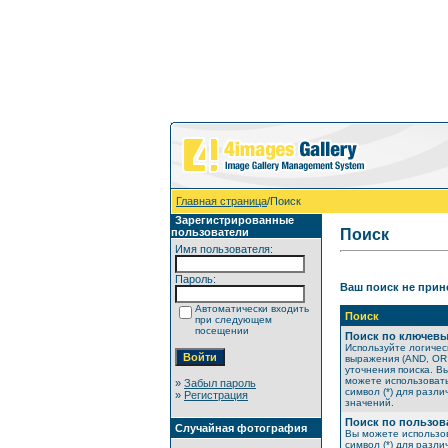
Главная страница
/Поиск
Зарегистрированные
пользователи
Поиск
Имя пользователя:
Пароль:
Ваш поиск не прине
Автоматически входить
Поиск
при следующем
посещении
Поиск по ключевы
Используйте логичес
выражения (AND, OR
уточнения поиска. В
можете использоват
»
Забыл пароль
символ (*) для разли
»
Регистрация
значений.
Поиск по пользов
Случайная фотография
Вы можете использо
символ (*) для разли