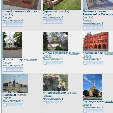
Новый памятник Чехову
Паровозик
(
soroka
)
Памятник Фаине
(
soroka
)
Города
Раневской в Таганро
Города
Комментарии: 0
(
soroka
)
Комментарии: 0
Города
Комментарии: 2
Уголок Будапешта
(
soroka
)
Красивый дом
(
sorok
Города
Города
Комментарии: 0
Комментарии: 0
Могила Штрауса
(
soroka
)
Города
Комментарии: 0
Интересный дом
(
soroka
)
Будапешт
(
soroka
)
Города
Города
Комментарии: 3
Комментарии: 2
Еще один храм
(
sorok
Города
Комментарии: 2