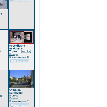
ге
Российские
выборы в
a
)
Торонто
(
soroka
)
Города
Комментарии: 0
Столица
Каталонии
(
soroka
)
a
)
Города
Комментарии: 2