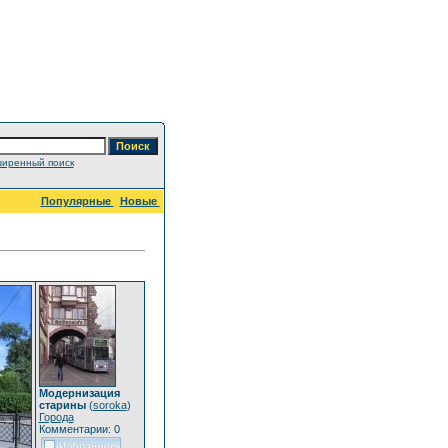
иренный поиск
Популярные
Новые
Модернизация
старины
(
soroka
)
Города
Комментарии: 0