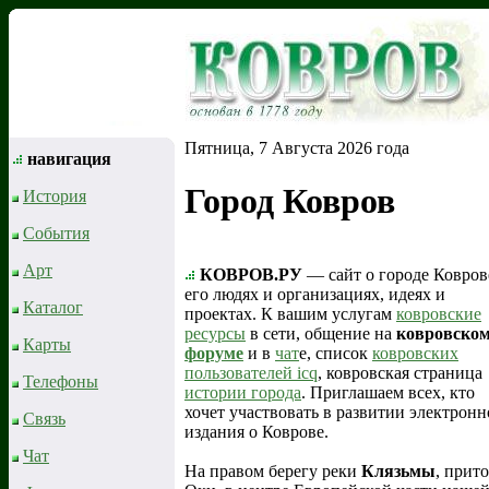
Пятница, 7 Августа 2026 года
навигация
Город Ковров
История
События
Арт
КОВРОВ.РУ
— сайт о городе Ковров
его людях и организациях, идеях и
Каталог
проектах. К вашим услугам
ковровские
ресурсы
в сети, общение на
ковровско
Карты
форуме
и в
чат
е, список
ковровских
пользователей icq
, ковровская страница
Телефоны
истории города
. Приглашаем всех, кто
хочет участвовать в развитии электронн
Связь
издания о Коврове.
Чат
На правом берегу реки
Клязьмы
, прит