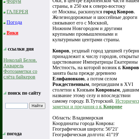
Оки, в центре Европейской части наше
Форум
страны, в 250 км к северо-востоку
от Москвы, раскинулся
город Ковров
.
ГАЛЕРЕЯ
Железнодорожные и шоссейные дороги
Погода
связывают его с Москвой,
Нижним Новгородом и другими
Вики
крупными промышленными и
культурными центрами страны.
ссылки дня
Ковров
, уездный город здешней губерн
принадлежит к числу городов, открыты
Николай Белов.
царствование Императрицы Екатерины I
Акварель
Местность, на которой возник
г. Ковров
Фотозаметки со
занята была прежде деревнею
слёта байкеров
Елифановкою
, а потом селом
Рождественным
, перешедшим в XVI
столетии к Князьям
Ковровым
, давшим
поиск по сайту
название этому селу и впоследствии
самому городу. В.Туторский.
Историчес
заметки и предания о
г. Коврове
Область: Владимирская
Координаты города Коврова:
Географическая широта: 56°21'
погода
Географическая долгота: 41°19'