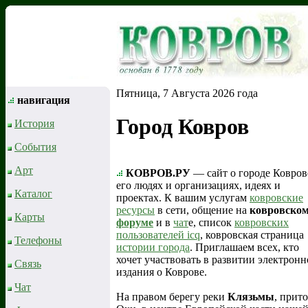
Пятница, 7 Августа 2026 года
навигация
Город Ковров
История
События
Арт
КОВРОВ.РУ
— сайт о городе Ковров
его людях и организациях, идеях и
Каталог
проектах. К вашим услугам
ковровские
ресурсы
в сети, общение на
ковровско
Карты
форуме
и в
чат
е, список
ковровских
пользователей icq
, ковровская страница
Телефоны
истории города
. Приглашаем всех, кто
хочет участвовать в развитии электронн
Связь
издания о Коврове.
Чат
На правом берегу реки
Клязьмы
, прит