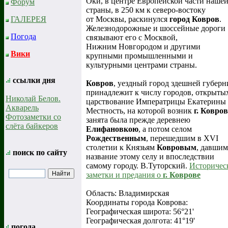
Оки, в центре Европейской части наше
Форум
страны, в 250 км к северо-востоку
от Москвы, раскинулся
город Ковров
.
ГАЛЕРЕЯ
Железнодорожные и шоссейные дороги
Погода
связывают его с Москвой,
Нижним Новгородом и другими
Вики
крупными промышленными и
культурными центрами страны.
ссылки дня
Ковров
, уездный город здешней губерн
принадлежит к числу городов, открыты
Николай Белов.
царствование Императрицы Екатерины I
Акварель
Местность, на которой возник
г. Ковров
Фотозаметки со
занята была прежде деревнею
слёта байкеров
Елифановкою
, а потом селом
Рождественным
, перешедшим в XVI
столетии к Князьям
Ковровым
, давшим
поиск по сайту
название этому селу и впоследствии
самому городу. В.Туторский.
Историчес
заметки и предания о
г. Коврове
Область: Владимирская
Координаты города Коврова:
Географическая широта: 56°21'
Географическая долгота: 41°19'
погода