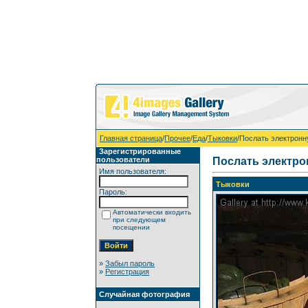
Главная страница
/
Прочее
/
Еда
/
Тыковки
/Послать электронн
Зарегистрированные
пользователи
Послать электро
Имя пользователя:
Тыковки
Пароль:
Автоматически входить
при следующем
посещении
»
Забыл пароль
»
Регистрация
Случайная фотография