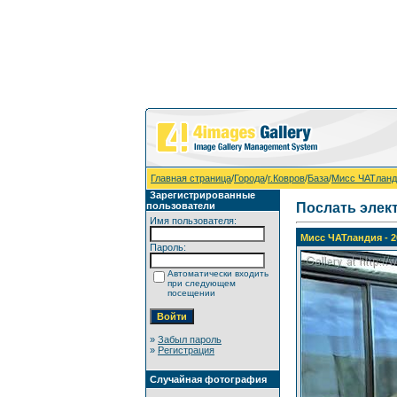
Главная страница
/
Города
/
г.Ковров
/
База
/
Мисс ЧАТланд
Зарегистрированные
пользователи
Послать элек
Имя пользователя:
Мисс ЧАТландия - 2
Пароль:
Автоматически входить
при следующем
посещении
»
Забыл пароль
»
Регистрация
Случайная фотография