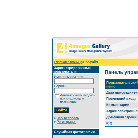
Главная страница
/Профайл
Зарегистрированные
пользователи
Панель упра
Имя пользователя:
Пользовательски
Пароль:
nemo
Дата присоединен
Автоматически входить
при следующем
Последний вход:
посещении
Комментарии:
Адрес электронно
Домашняя страниц
»
Забыл пароль
»
Регистрация
ICQ:
Случайная фотография