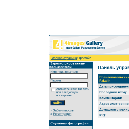
Главная страница
/Профайл
Зарегистрированные
пользователи
Панель упра
Имя пользователя:
Пользовательски
Пароль:
Paladin
Дата присоединен
Автоматически входить
при следующем
Последний вход:
посещении
Комментарии:
Адрес электронно
Домашняя страниц
»
Забыл пароль
»
Регистрация
ICQ:
Случайная фотография