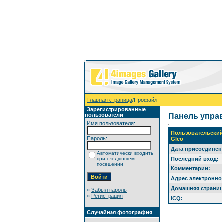
Главная страница
/Профайл
Зарегистрированные
пользователи
Панель упра
Имя пользователя:
Пользовательски
Пароль:
Gleo
Дата присоединен
Автоматически входить
при следующем
Последний вход:
посещении
Комментарии:
Адрес электронно
Домашняя страниц
»
Забыл пароль
»
Регистрация
ICQ:
Случайная фотография