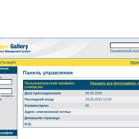
Расширенный поис
а
/Профайл
Поп
анные
Панель управления
я:
Пользовательский профайл:
Показать все фотографии,
LonelyLion
Дата присоединения:
08.06.2006
 входить
ем
Последний вход:
28.05.2015 12:03
Комментарии:
65
Адрес электронной почты:
Домашняя страница:
ICQ:
ография