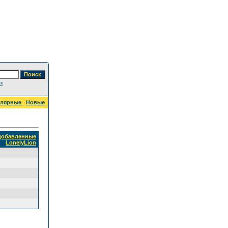
к
улярные
Новые
 добавленные
LonelyLion