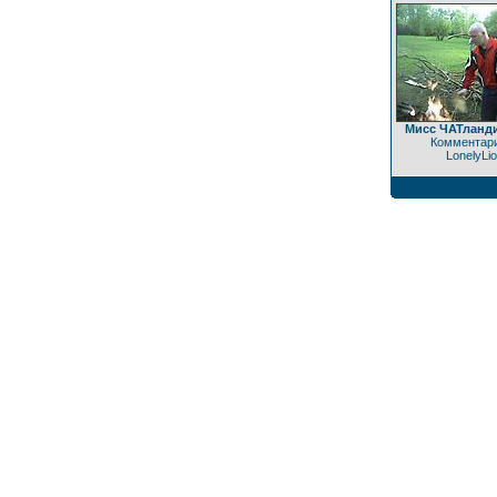
Мисс ЧАТланди
Комментари
LonelyLi