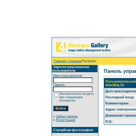
Главная страница
/Профайл
Зарегистрированные
пользователи
Панель упра
Имя пользователя:
Пользовательски
Пароль:
AdmiRaL33
Дата присоединен
Автоматически входить
при следующем
Последний вход:
посещении
Комментарии:
Адрес электронно
Домашняя страни
»
Забыл пароль
»
Регистрация
ICQ:
Случайная фотография