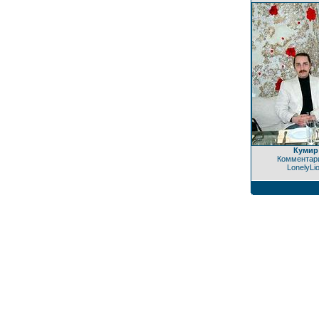
Кумир
Комментари
LonelyLi