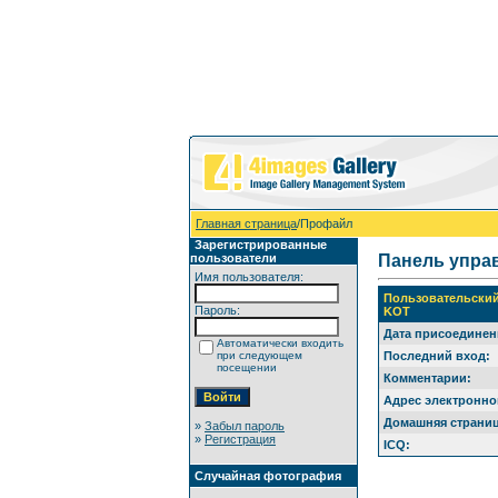
Главная страница
/Профайл
Зарегистрированные
пользователи
Панель упра
Имя пользователя:
Пользовательски
Пароль:
KOT
Дата присоединен
Автоматически входить
при следующем
Последний вход:
посещении
Комментарии:
Адрес электронно
Домашняя страниц
»
Забыл пароль
»
Регистрация
ICQ:
Случайная фотография