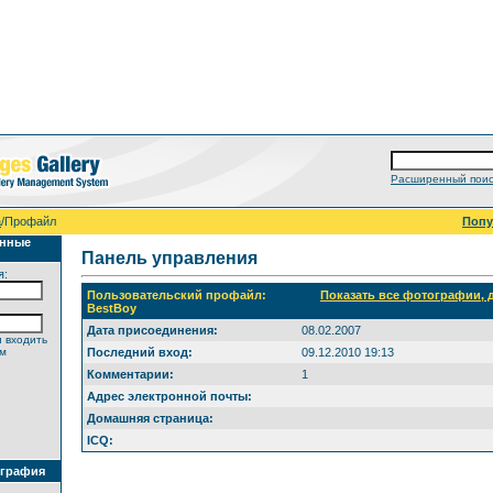
Расширенный поис
а
/Профайл
Поп
анные
Панель управления
я:
Пользовательский профайл:
Показать все фотографии,
BestBoy
Дата присоединения:
08.02.2007
 входить
ем
Последний вход:
09.12.2010 19:13
Комментарии:
1
Адрес электронной почты:
Домашняя страница:
ICQ:
ография