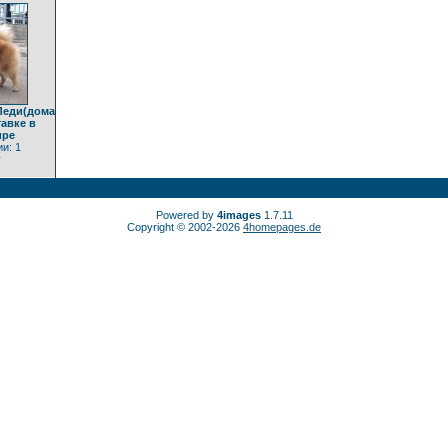
Леди(дома
тавке в
ире
и: 1
y
Powered by
4images
1.7.11
Copyright © 2002-2026
4homepages.de