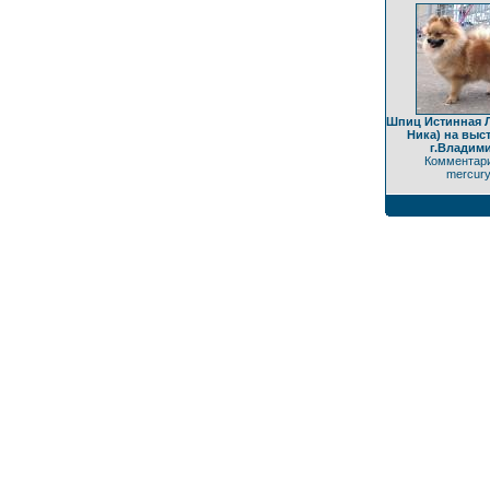
Шпиц Истинная 
Ника) на выс
г.Владим
Комментари
mercur