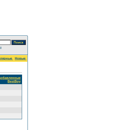
к
улярные
Новые
 добавленные
BestBoy