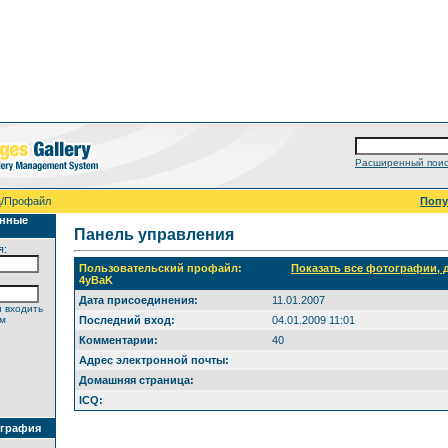
Расширенный поис
а
/Профайл
Поп
анные
Панель управления
я:
Пользовательский профайл:
Показать все фотографии,
4yBaK
Дата присоединения:
11.01.2007
 входить
ем
Последний вход:
04.01.2009 11:01
Комментарии:
40
Адрес электронной почты:
Домашняя страница:
ICQ:
ография