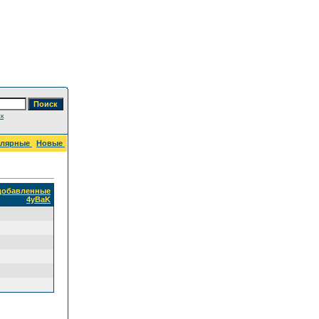
к
улярные
Новые
 добавленные
4yBaK