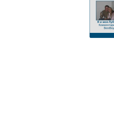
Я и моя Лу
Комментари
BestBo