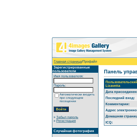
Главная страница
/Профайл
Зарегистрированные
пользователи
Панель упра
Имя пользователя:
Пользовательски
Пароль:
Lizavetta
Дата присоединен
Автоматически входить
при следующем
Последний вход:
посещении
Комментарии:
Адрес электронно
Домашняя страниц
»
Забыл пароль
»
Регистрация
ICQ:
Случайная фотография