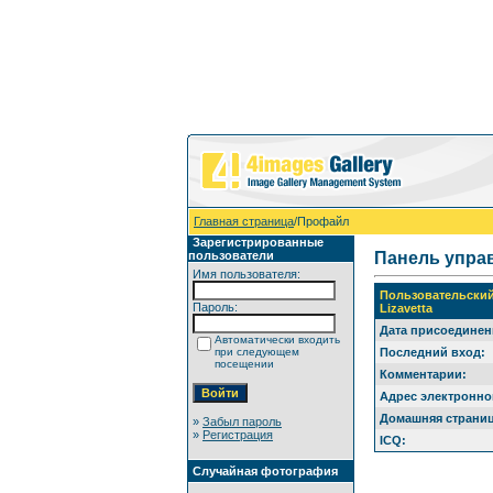
Главная страница
/Профайл
Зарегистрированные
пользователи
Панель упра
Имя пользователя:
Пользовательски
Пароль:
Lizavetta
Дата присоединен
Автоматически входить
при следующем
Последний вход:
посещении
Комментарии:
Адрес электронно
Домашняя страниц
»
Забыл пароль
»
Регистрация
ICQ:
Случайная фотография