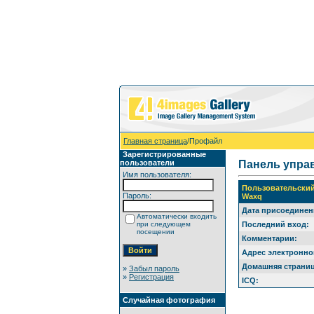
Главная страница
/Профайл
Зарегистрированные
пользователи
Панель упра
Имя пользователя:
Пользовательски
Пароль:
Waxq
Дата присоединен
Автоматически входить
при следующем
Последний вход:
посещении
Комментарии:
Адрес электронно
Домашняя страниц
»
Забыл пароль
»
Регистрация
ICQ:
Случайная фотография