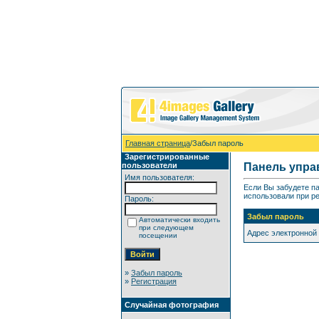
Главная страница
/Забыл пароль
Зарегистрированные
пользователи
Панель упра
Имя пользователя:
Если Вы забудете п
использовали при ре
Пароль:
Забыл пароль
Автоматически входить
при следующем
Адрес электронной
посещении
»
Забыл пароль
»
Регистрация
Случайная фотография