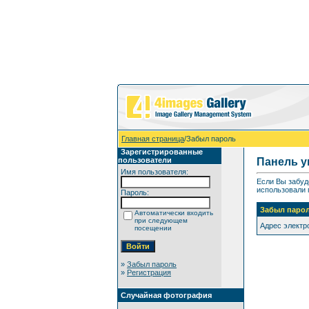
Главная страница
/Забыл пароль
Зарегистрированные
пользователи
Панель у
Имя пользователя:
Если Вы забуд
использовали 
Пароль:
Забыл паро
Автоматически входить
при следующем
Адрес электр
посещении
»
Забыл пароль
»
Регистрация
Случайная фотография