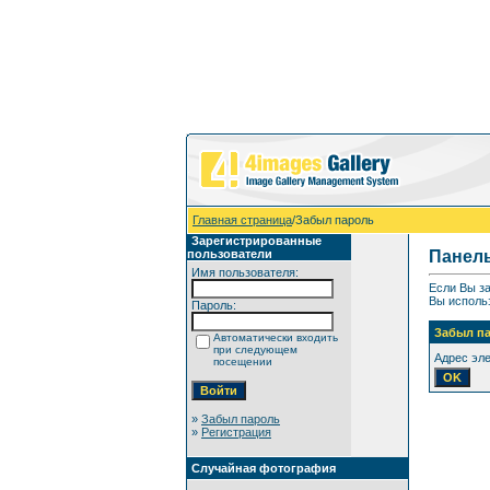
Главная страница
/Забыл пароль
Зарегистрированные
пользователи
Панел
Имя пользователя:
Если Вы за
Вы использ
Пароль:
Забыл п
Автоматически входить
при следующем
Адрес эл
посещении
»
Забыл пароль
»
Регистрация
Случайная фотография