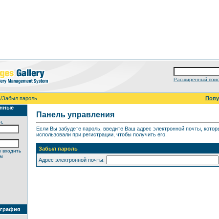
Расширенный поис
а
/Забыл пароль
Поп
анные
Панель управления
я:
Если Вы забудете пароль, введите Ваш адрес электронной почты, кото
использовали при регистрации, чтобы получить его.
Забыл пароль
 входить
ем
Адрес электронной почты:
ография