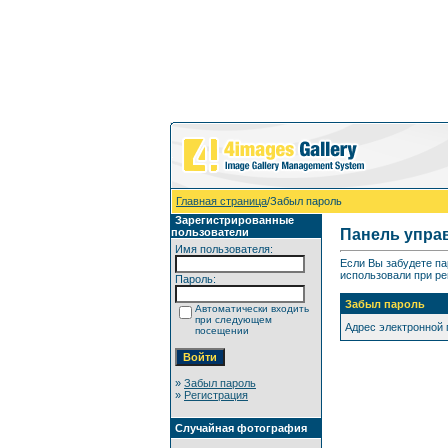
Главная страница
/Забыл пароль
Зарегистрированные
пользователи
Панель упра
Имя пользователя:
Если Вы забудете па
использовали при ре
Пароль:
Забыл пароль
Автоматически входить
при следующем
Адрес электронной
посещении
»
Забыл пароль
»
Регистрация
Случайная фотография