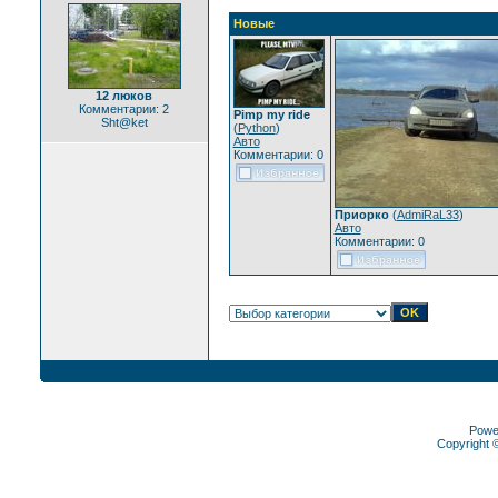
Новые
12 люков
Комментарии: 2
Pimp my ride
Sht@ket
(
Python
)
Авто
Комментарии: 0
Приорко
(
AdmiRaL33
)
Авто
Комментарии: 0
Powe
Copyright