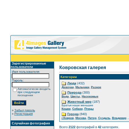
Зарегистрированные
пользователи
Ковровская галерея
Имя пользователя:
Категории
Пароль:
Люди
(432)
,
,
Девочки
Мальчики
Разное
Автоматически входить
при следующем
Природа
(300)
посещении
,
,
Вода
Цветы
Насекомые
Животный мир
(187)
Братья наши меньшие
,
,
Кошки
Собаки
Птицы
»
Забыл пароль
»
Регистрация
Города
(840)
,
,
,
,
..
г.Ковров
Москва
Питер
Суздаль
Владимир
Случайная фотография
Всего
2122
фотографий в
42
категориях.