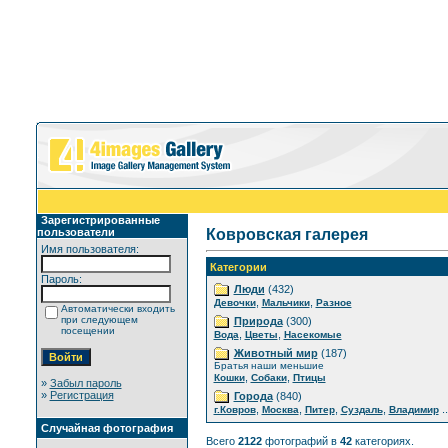
Зарегистрированные
пользователи
Ковровская галерея
Имя пользователя:
Категории
Пароль:
Люди
(432)
,
,
Девочки
Мальчики
Разное
Автоматически входить
при следующем
Природа
(300)
посещении
,
,
Вода
Цветы
Насекомые
Животный мир
(187)
Братья наши меньшие
,
,
Кошки
Собаки
Птицы
»
Забыл пароль
»
Регистрация
Города
(840)
,
,
,
,
..
г.Ковров
Москва
Питер
Суздаль
Владимир
Случайная фотография
Всего
2122
фотографий в
42
категориях.