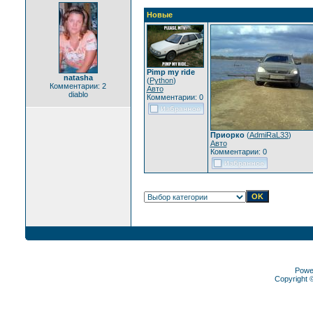
Новые
Pimp my ride
natasha
(
Python
)
Комментарии: 2
Авто
diablo
Комментарии: 0
Приорко
(
AdmiRaL33
)
Авто
Комментарии: 0
Powe
Copyright