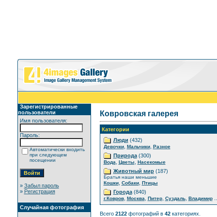
Зарегистрированные
пользователи
Ковровская галерея
Имя пользователя:
Категории
Пароль:
Люди
(432)
,
,
Девочки
Мальчики
Разное
Автоматически входить
при следующем
Природа
(300)
посещении
,
,
Вода
Цветы
Насекомые
Животный мир
(187)
Братья наши меньшие
,
,
Кошки
Собаки
Птицы
»
Забыл пароль
»
Регистрация
Города
(840)
,
,
,
,
..
г.Ковров
Москва
Питер
Суздаль
Владимир
Случайная фотография
Всего
2122
фотографий в
42
категориях.