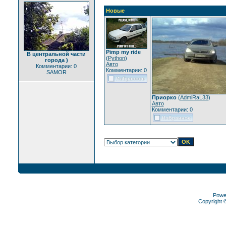
Новые
Pimp my ride
В центральной части
(
Python
)
города )
Авто
Комментарии: 0
Комментарии: 0
SAMOR
Приорко
(
AdmiRaL33
)
Авто
Комментарии: 0
Powe
Copyright