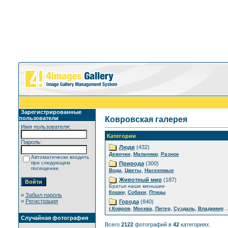
Зарегистрированные
пользователи
Ковровская галерея
Имя пользователя:
Категории
Пароль:
Люди
(432)
,
,
Девочки
Мальчики
Разное
Автоматически входить
при следующем
Природа
(300)
посещении
,
,
Вода
Цветы
Насекомые
Животный мир
(187)
Братья наши меньшие
,
,
Кошки
Собаки
Птицы
»
Забыл пароль
»
Регистрация
Города
(840)
,
,
,
,
..
г.Ковров
Москва
Питер
Суздаль
Владимир
Случайная фотография
Всего
2122
фотографий в
42
категориях.