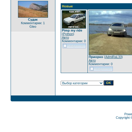
Новые
Судак
Комментарии: 1
Gleo
Pimp my ride
(
Python
)
Авто
Комментарии: 0
Приорко
(
AdmiRaL33
)
Авто
Комментарии: 0
Powe
Copyright