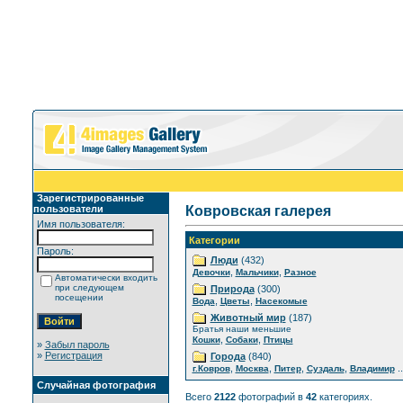
Зарегистрированные
пользователи
Ковровская галерея
Имя пользователя:
Категории
Пароль:
Люди
(432)
,
,
Девочки
Мальчики
Разное
Автоматически входить
при следующем
Природа
(300)
посещении
,
,
Вода
Цветы
Насекомые
Животный мир
(187)
Братья наши меньшие
,
,
Кошки
Собаки
Птицы
»
Забыл пароль
»
Регистрация
Города
(840)
,
,
,
,
..
г.Ковров
Москва
Питер
Суздаль
Владимир
Случайная фотография
Всего
2122
фотографий в
42
категориях.