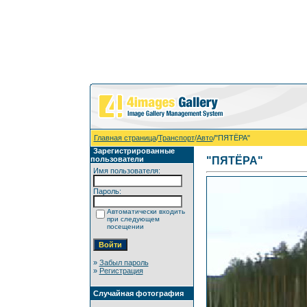
Главная страница
/
Транспорт
/
Авто
/"ПЯТЁРА"
Зарегистрированные
пользователи
"ПЯТЁРА"
Имя пользователя:
Пароль:
Автоматически входить
при следующем
посещении
»
Забыл пароль
»
Регистрация
Случайная фотография