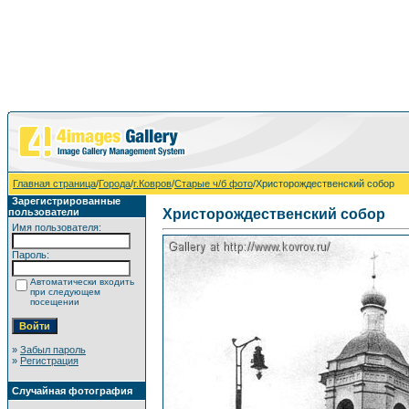
Главная страница
/
Города
/
г.Ковров
/
Старые ч/б фото
/Христорождественский собор
Зарегистрированные
пользователи
Христорождественский собор
Имя пользователя:
Пароль:
Автоматически входить
при следующем
посещении
»
Забыл пароль
»
Регистрация
Случайная фотография