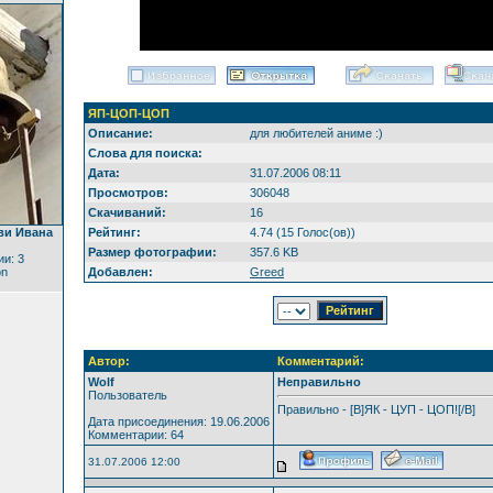
ЯП-ЦОП-ЦОП
Описание:
для любителей аниме :)
Слова для поиска:
Дата:
31.07.2006 08:11
Просмотров:
306048
Скачиваний:
16
ви Ивана
Рейтинг:
4.74 (15 Голос(ов))
Размер фотографии:
357.6 KB
и: 3
on
Добавлен:
Greed
Автор:
Комментарий:
Wolf
Неправильно
Пользователь
Правильно - [B]ЯК - ЦУП - ЦОП![/B]
Дата присоединения: 19.06.2006
Комментарии: 64
31.07.2006 12:00