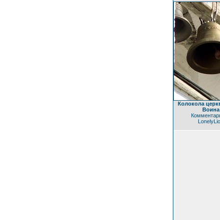
Колокола церк
Воина
Комментари
LonelyLi