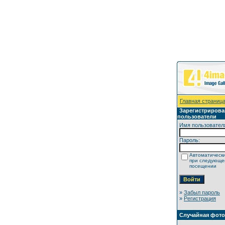
Главная страниц
Зарегистриров
пользователи
Имя пользовател
Пароль:
Автоматически
при следующ
посещении
»
Забыл пароль
»
Регистрация
Случайная фот