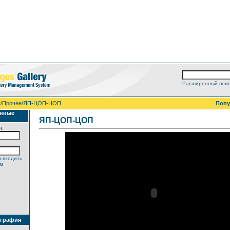
Расширенный поис
а
/
Прочее
/ЯП-ЦОП-ЦОП
Поп
анные
ЯП-ЦОП-ЦОП
я:
 входить
ем
ография