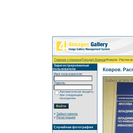
Главная страница
/
Города
/
г.Ковров
/Ковров. Расписа
Зарегистрированные
пользователи
Ковров. Рас
Имя пользователя:
Пароль:
Автоматически входить
при следующем
посещении
»
Забыл пароль
»
Регистрация
Случайная фотография