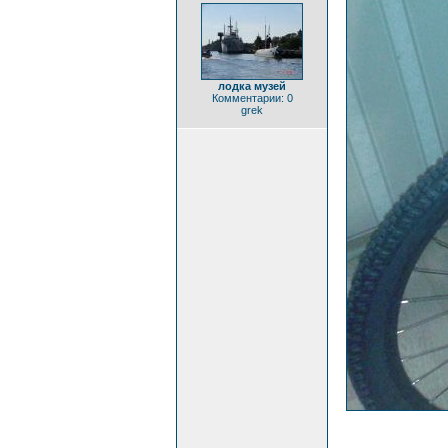
лодка музей
Комментарии: 0
grek