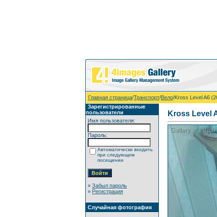
Главная страница
/
Транспорт
/
Вело
/Kross Level A6 (2
Зарегистрированные
пользователи
Kross Level 
Имя пользователя:
Пароль:
Автоматически входить
при следующем
посещении
»
Забыл пароль
»
Регистрация
Случайная фотография