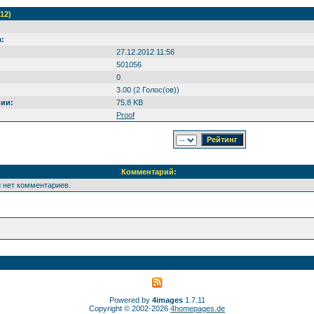
12)
:
27.12.2012 11:56
501056
0
3.00 (2 Голос(ов))
ии:
75.8 KB
Proof
Комментарий:
 нет комментариев.
Powered by
4images
1.7.11
Copyright © 2002-2026
4homepages.de