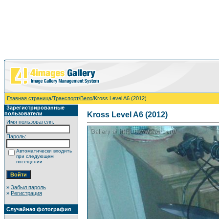
Главная страница
/
Транспорт
/
Вело
/Kross Level A6 (2012)
Зарегистрированные
пользователи
Kross Level A6 (2012)
Имя пользователя:
Пароль:
Автоматически входить
при следующем
посещении
»
Забыл пароль
»
Регистрация
Случайная фотография