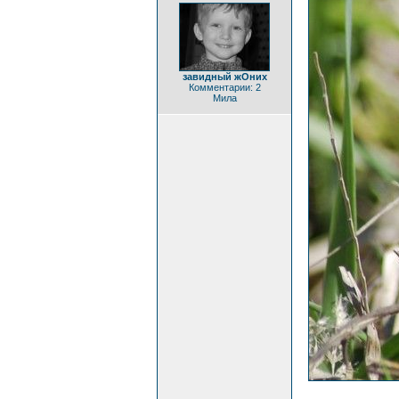
завидный жОних
Комментарии: 2
Мила